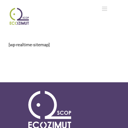
Passer
au
contenu
[wp-realtime-sitemap]