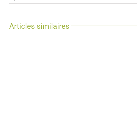
Articles similaires
On recrute un.e Responsable de projets
SCOP Houself 
Fluides à Toulouse en CDI