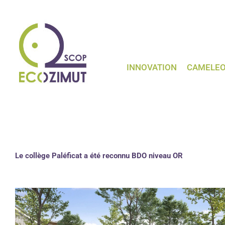
Passer
au
contenu
INNOVATION
CAMELE
Le collège Paléficat a été reconnu BDO niveau OR