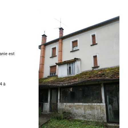
anie est
4 à