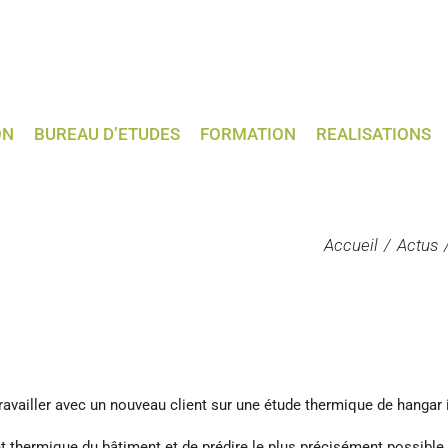
ON
BUREAU D’ETUDES
FORMATION
REALISATIONS
Accueil
Actus
ravailler avec un nouveau client sur une étude thermique de hangar i
t thermique du bâtiment et de prédire le plus précisément possible 