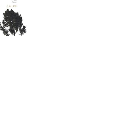
phase en les éclairant techniquement sur le fonctionnement du
is de valider une construction en pisé pour le projet, et nous