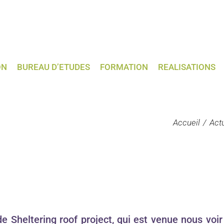
ON
BUREAU D’ETUDES
FORMATION
REALISATIONS
Accueil
Act
 de
Sheltering roof project
, qui est venue nous voir