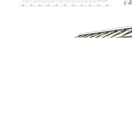
Echanges sur les techniques de construction en la terre
A sheltering roof n’avait pas encore abordé la phase de cons
matériau terre, son comportement etc. Nos échanges sur les di