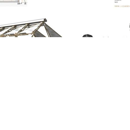
truction en terre du projet. Nous les avons aidé à préparer cette 
fférentes techniques de construction à base de terre leur ont perm