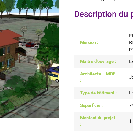
Description du 
E
Mission :
R
p
Maître d’ouvrage :
L
Architecte – MOE
J
:
Type de bâtiment :
L
Superficie :
7
Montant du projet
1
: